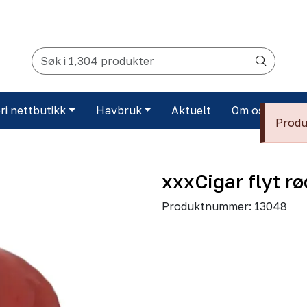
ri nettbutikk
Havbruk
Aktuelt
Om oss
Ko
Produk
xxxCigar flyt rø
Produktnummer:
13048