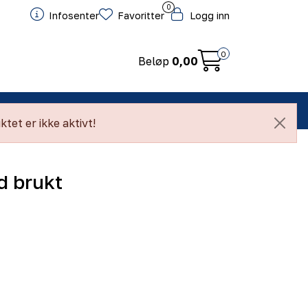
0
Infosenter
Favoritter
Logg inn
0
Beløp
0,00
ntakt
tet er ikke aktivt!
d brukt