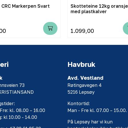
j CRC Markerpen Svart
Skotteteine 12kg oransje
med plastkalver
00
1.099,00
eri
Havbruk
k
Avd. Vestland
nnsveien 73
Røtingavegen 4
 KRISTIANSAND
5216 Lepsøy
stider:
Kontortid:
Fre: kl. 08.00 – 16.00
Man - Fre kl. 07.00 – 15.00.
: kl 10.00 - 14.00
På Lepsøy har vi kun