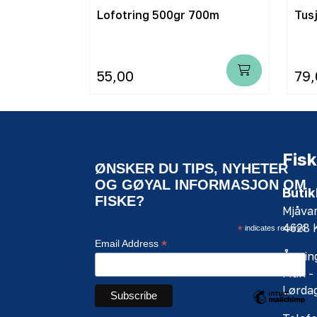
Lofotring 500gr 700m
Tus
55,00
79,
Fisk
ØNSKER DU TIPS, NYHETER
OG GØYAL INFORMASJON OM
Butik
FISKE?
Mjåva
4628
*
indicates required
*
Email Address
Åpning
Man - 
Lørdag