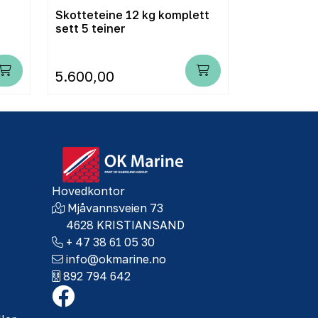
Skotteteine 12 kg komplett
Fiskerimer
sett 5 teiner
5.600,00
59,00
Hovedkontor
Mjåvannsveien 73
4628 KRISTIANSAND
+ 47 38 61 05 30
info@okmarine.no
892 794 642