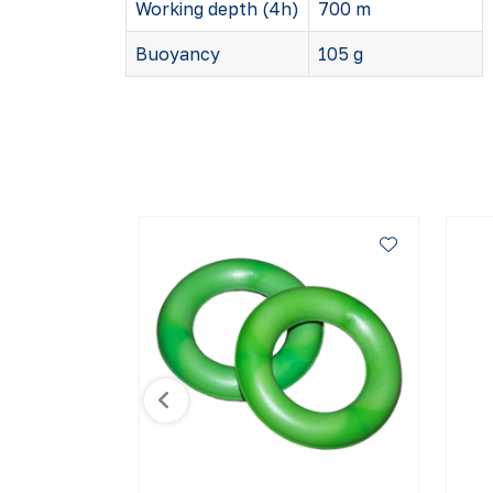
Working depth (4h)
700 m
Buoyancy
105 g