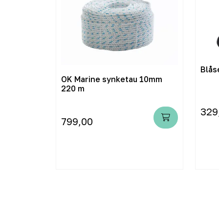
Blås
OK Marine synketau 10mm
220 m
329
799,00