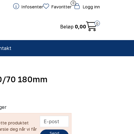
0
Infosenter
Favoritter
Logg inn
0
Beløp
0,00
ntakt
 0/70 180mm
ger
ette produktet
arsle deg når vi får
Send