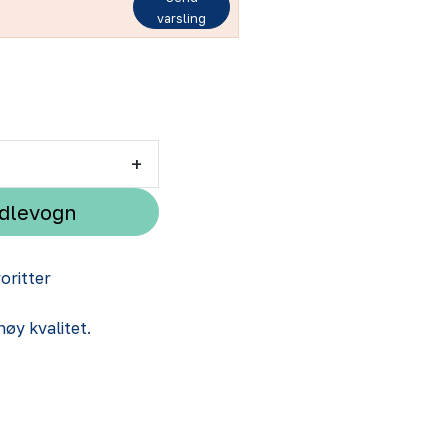
varsling
+
ndlevogn
voritter
øy kvalitet.