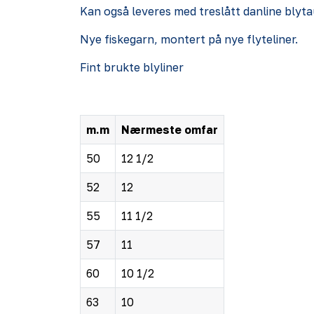
Kan også leveres med treslått danline blyt
Nye fiskegarn, montert på nye flyteliner.
Fint brukte blyliner
m.m
Nærmeste omfar
50
12 1/2
52
12
55
11 1/2
57
11
60
10 1/2
63
10