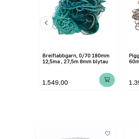
garn 63 mm 27m
Breiflabbgarn, 0/70 180mm
Pig
12,5ma , 27,5m 8mm blytau
60
1.549,00
1.3