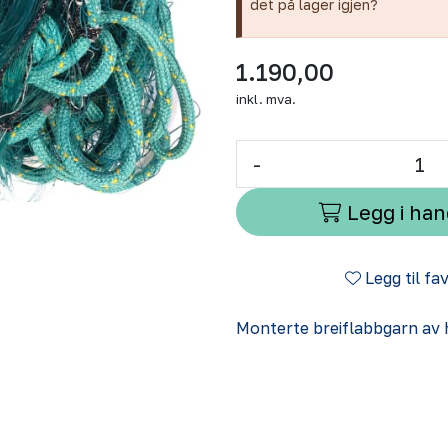
det på lager igjen?
1.190,00
inkl. mva.
-
Legg i ha
Legg til fa
Monterte breiflabbgarn av h