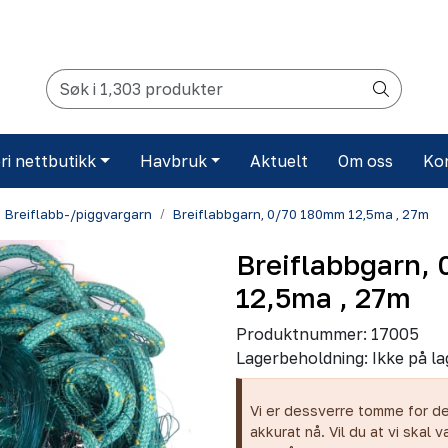
ri nettbutikk
Havbruk
Aktuelt
Om oss
Ko
Breiflabb-/piggvargarn
Breiflabbgarn, 0/70 180mm 12,5ma , 27m
Breiflabbgarn,
12,5ma , 27m
Produktnummer:
17005
Lagerbeholdning:
Ikke på la
Vi er dessverre tomme for d
akkurat nå. Vil du at vi skal v