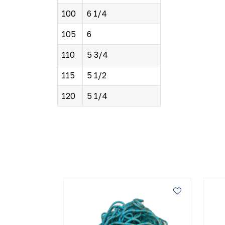
100
6 1/4
105
6
110
5 3/4
115
5 1/2
120
5 1/4