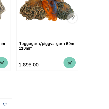
5mm
Toggegarn/piggvargarn 60m
Kveitegarn
110mm
1.895,00
1.599,00