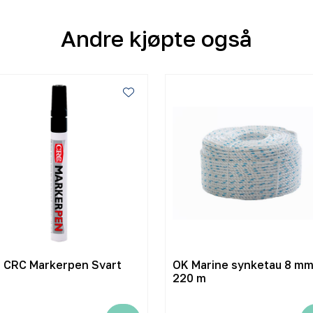
Andre kjøpte også
j CRC Markerpen Svart
OK Marine synketau 8 m
220 m