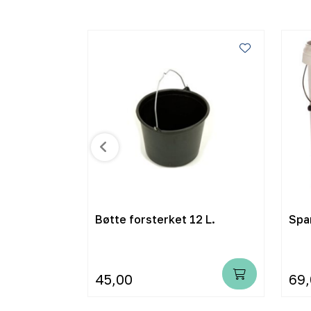
gulær 90 L
Bøtte forsterket 12 L.
Spa
45,00
69