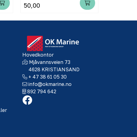
50,00
99,00
Hovedkontor
Mjåvannsveien 73
4628 KRISTIANSAND
+ 47 38 61 05 30
info@okmarine.no
892 794 642
ller