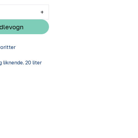
+
ndlevogn
voritter
g liknende. 20 liter