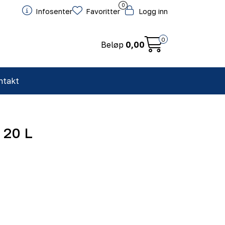
0
Infosenter
Favoritter
Logg inn
0
Beløp
0,00
ntakt
 20 L