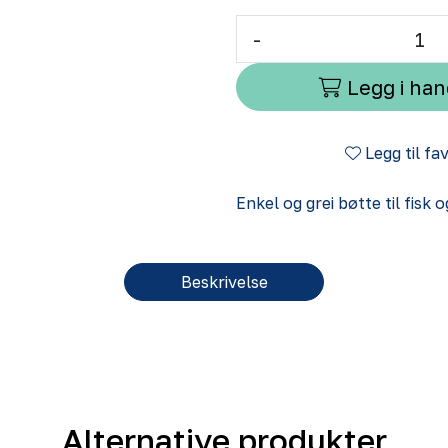
-
Legg i ha
Legg til fa
Enkel og grei bøtte til fisk o
Beskrivelse
Alternative produkter