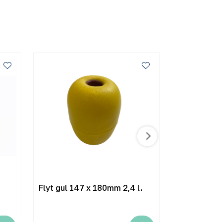
m
Flyt gul 147 x 180mm 2,4 l.
Garnkule s