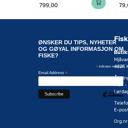
799,00
79,
Fisk
ØNSKER DU TIPS, NYHETER
OG GØYAL INFORMASJON OM
Butik
FISKE?
Mjåva
4628
*
indicates required
*
Email Address
Åpning
Man - 
Lørdag
Telefo
E-pos
Org.nr