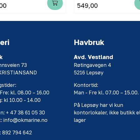
00
549,00
eri
Havbruk
k
Avd. Vestland
nnsveien 73
Røtingavegen 4
 KRISTIANSAND
5216 Lepsøy
stider:
Kontortid:
Fre: kl. 08.00 – 16.00
Man - Fre kl. 07.00 – 15.00.
: kl 10.00 - 14.00
På Lepsøy har vi kun
n: + 47 38 61 05 30
kontorlokaler, ikke butikk e
t: info@okmarine.no
lager
: 892 794 642