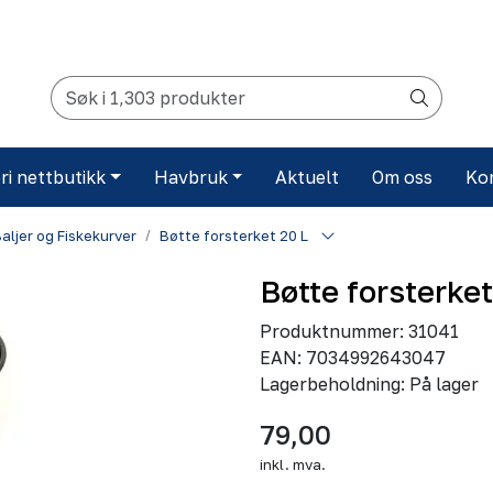
ri nettbutikk
Havbruk
Aktuelt
Om oss
Ko
Baljer og Fiskekurver
Bøtte forsterket 20 L
Bøtte forsterket
Produktnummer:
31041
EAN:
7034992643047
Lagerbeholdning:
På lager
79,00
inkl. mva.