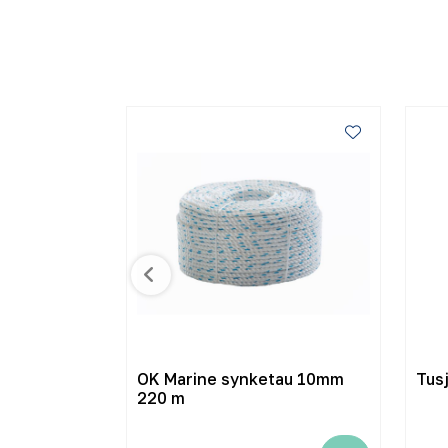
g komplett
OK Marine synketau 10mm
Tus
220 m