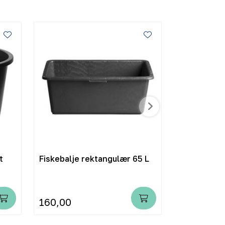
t
Fiskebalje rektangulær 65 L
Spann 30L 
160,00
149,00