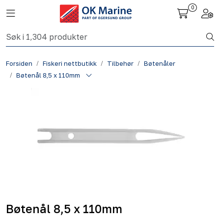
Skip to main content
0
Toggle navigation
Togg
Fiskeri nettbutikk
Forsiden
Fiskeri nettbutikk
Tilbehør
Bøtenåler
Havbruk
Bøtenål 8,5 x 110mm
Aktuelt
Om oss
Kontakt
Bøtenål 8,5 x 110mm