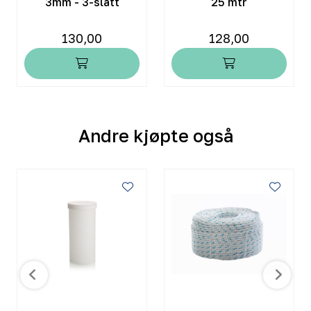
3mm - 3-slått
25 mtr
130,00
128,00
Andre kjøpte også