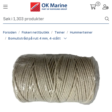
Skip to main content
0
Toggle navigation
Togg
Fiskeri nettbutikk
Forsiden
Fiskeri nettbutikk
Teiner
Hummerteiner
Havbruk
Bomullstråd på rull 4 mm, 4-slått
Aktuelt
Om oss
Kontakt