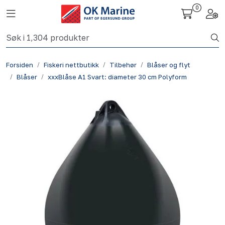
Skip to main content
0
Toggle navigation
Togg
Fiskeri nettbutikk
Forsiden
Fiskeri nettbutikk
Tilbehør
Blåser og flyt
Havbruk
Blåser
xxxBlåse A1 Svart: diameter 30 cm Polyform
Aktuelt
Om oss
Kontakt