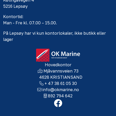
Røtingavegen 4
5216 Lepsøy
Kontortid:
Man - Fre kl. 07.00 – 15.00.
På Lepsøy har vi kun kontorlokaler, ikke butikk eller
lager
Hovedkontor
Mjåvannsveien 73
4628 KRISTIANSAND
+ 47 38 61 05 30
info@okmarine.no
892 794 642