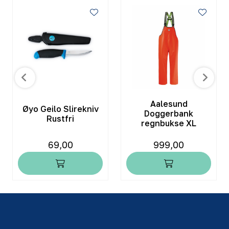
Aalesund
Øyo Geilo Slirekniv
Doggerbank
Rustfri
regnbukse XL
69,00
999,00