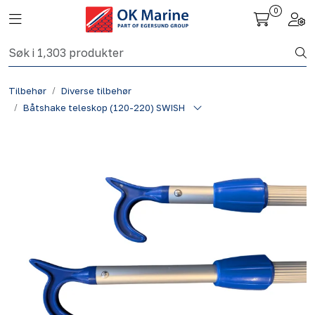
Skip to main content
0
Toggle navigation
Togg
Fiskeri nettbutikk
Tilbehør
Diverse tilbehør
Havbruk
Båtshake teleskop (120-220) SWISH
Aktuelt
Om oss
Kontakt