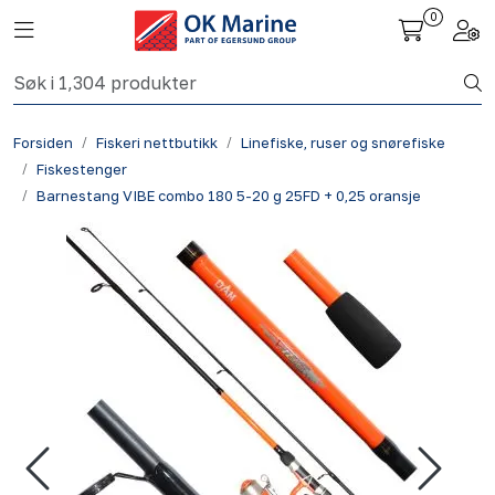
Skip to main content
0
Toggle navigation
Togg
Fiskeri nettbutikk
Forsiden
Fiskeri nettbutikk
Linefiske, ruser og snørefiske
Havbruk
Fiskestenger
Barnestang VIBE combo 180 5-20 g 25FD + 0,25 oransje
Aktuelt
Om oss
Kontakt