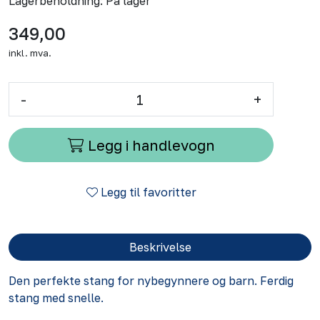
Lagerbeholdning:
På lager
349,00
inkl. mva.
-
+
Legg i handlevogn
Legg til favoritter
Beskrivelse
Den perfekte stang for nybegynnere og barn. Ferdig
stang med snelle.