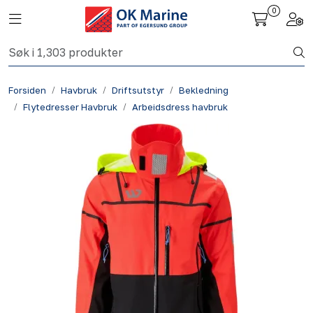
Skip to main content
0
Toggle navigation
Togg
Fiskeri nettbutikk
Forsiden
Havbruk
Driftsutstyr
Bekledning
Havbruk
Flytedresser Havbruk
Arbeidsdress havbruk
Aktuelt
Om oss
Kontakt