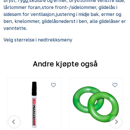
bryst, rygg,skuldre og ermer, brystlomme venstre side,
lårlommer foran,store front-/sidelommer, glidelås i
sidesøm for ventilasjon,justering i midje bak, ermer og
ben, knelommer, glidelåsnederst i ben, alle glidelåser er
vanntette.
Velg størrelse i nedtrekksmeny
Andre kjøpte også